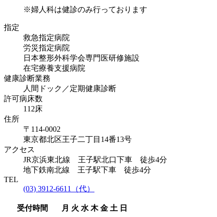
※婦人科は健診のみ行っております
指定
救急指定病院
労災指定病院
日本整形外科学会専門医研修施設
在宅療養支援病院
健康診断業務
人間ドック／定期健康診断
許可病床数
112床
住所
〒114-0002
東京都北区王子二丁目14番13号
アクセス
JR京浜東北線 王子駅北口下車 徒歩4分
地下鉄南北線 王子駅下車 徒歩4分
TEL
(03) 3912-6611（代）
受付時間
月
火
水
木
金
土
日