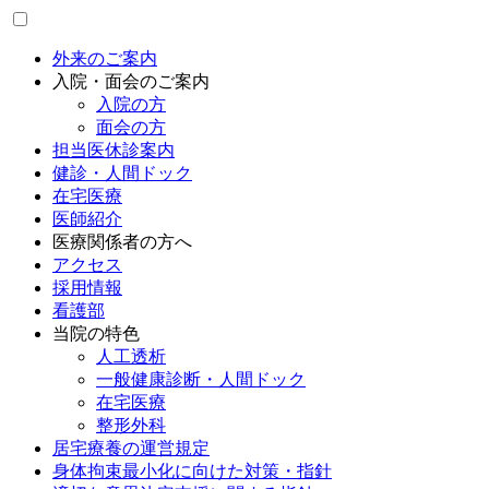
外来のご案内
入院・面会のご案内
入院の方
面会の方
担当医休診案内
健診・人間ドック
在宅医療
医師紹介
医療関係者の方へ
アクセス
採用情報
看護部
当院の特色
人工透析
一般健康診断・人間ドック
在宅医療
整形外科
居宅療養の運営規定
身体拘束最小化に向けた対策・指針