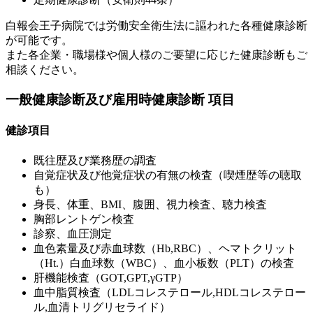
白報会王子病院では労働安全衛生法に謳われた各種健康診断
が可能です。
また各企業・職場様や個人様のご要望に応じた健康診断もご
相談ください。
一般健康診断及び雇用時健康診断 項目
健診項目
既往歴及び業務歴の調査
自覚症状及び他覚症状の有無の検査（喫煙歴等の聴取
も）
身長、体重、BMI、腹囲、視力検査、聴力検査
胸部レントゲン検査
診察、血圧測定
血色素量及び赤血球数（Hb,RBC）、ヘマトクリット
（Ht.）白血球数（WBC）、血小板数（PLT）の検査
肝機能検査（GOT,GPT,γGTP）
血中脂質検査（LDLコレステロール,HDLコレステロー
ル,血清トリグリセライド）