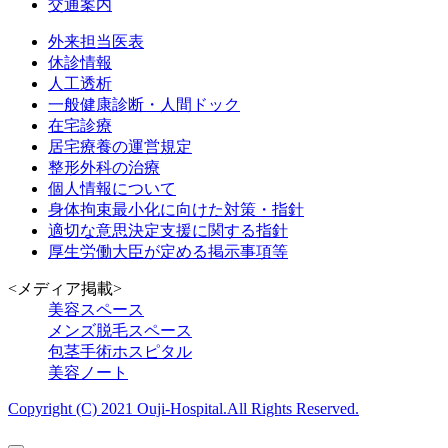
交通案内
外来担当医表
休診情報
人工透析
一般健康診断・人間ドック
在宅診療
居宅療養の運営規定
整形外科の治療
個人情報について
身体拘束最小化に向けた対策・指針
適切な意思決定支援に関する指針
厚生労働大臣が定める掲示事項等
<メディア掲載>
美容スペース
メンズ脱毛スペース
包茎手術ホスピタル
美容ノート
Copyright (C) 2021 Ouji-Hospital.All Rights Reserved.